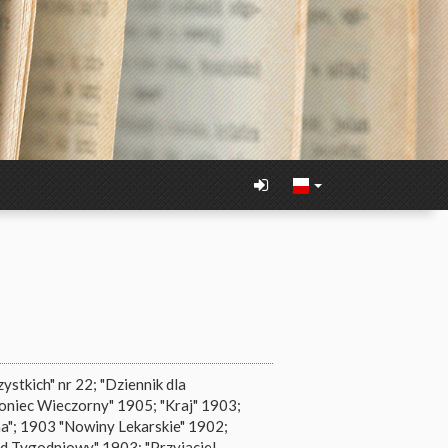
ystkich" nr 22; "Dziennik dla
Goniec Wieczorny" 1905; "Kraj" 1903;
a"; 1903 "Nowiny Lekarskie" 1902;
ąd Tygodniowy" 1903; "Przyjaciel