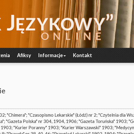
enia
Afiksy
Informacje
Kontakt
ie
; "Chimera"; "Czasopismo Lekarskie" (Łódź) nr 2; "Czytelnia dla Wsz
a"; "Gazeta Polska" nr 304, 1904, 1906; "Gazeta Toruńska" 1903; "
, 1903; "Kurier Poranny" 1903; "Kurier Warszawski" 1903; "Medycyn
8; "Prawda" nr 38, 40, 46; "Przegląd Lekarski" 1902, 1904; "Przegl