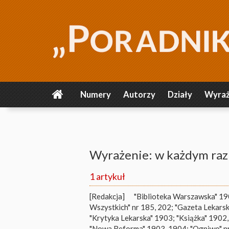
Numery
Autorzy
Działy
Wyraż
Wyrażenie: w każdym raz
1 artykuł
[Redakcja]
"Biblioteka Warszawska" 1902
Wszystkich" nr 185, 202; "Gazeta Lekarsk
"Krytyka Lekarska" 1903; "Książka" 1902
"Nowa Reforma" 1903, 1904; "Ogniwo" nr 