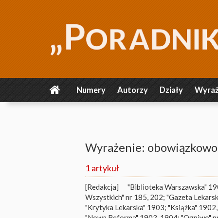
Numery
Autorzy
Działy
Wyraż
Wyrażenie: obowiązkowo
1 artykuł
[Redakcja]
"Biblioteka Warszawska" 1902
Wszystkich" nr 185, 202; "Gazeta Lekarsk
"Krytyka Lekarska" 1903; "Książka" 1902
"Nowa Reforma" 1903, 1904; "Ogniwo" nr 