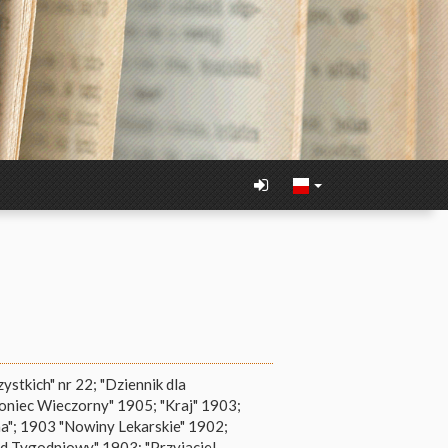
ystkich" nr 22; "Dziennik dla
Goniec Wieczorny" 1905; "Kraj" 1903;
a"; 1903 "Nowiny Lekarskie" 1902;
ąd Tygodniowy" 1903; "Przyjaciel