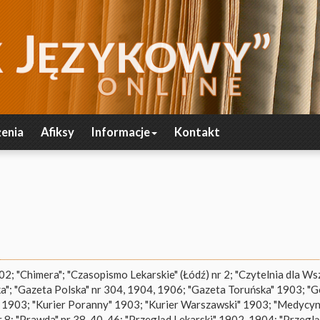
enia
Afiksy
Informacje
Kontakt
; "Chimera"; "Czasopismo Lekarskie" (Łódź) nr 2; "Czytelnia dla Wsz
a"; "Gazeta Polska" nr 304, 1904, 1906; "Gazeta Toruńska" 1903; "
, 1903; "Kurier Poranny" 1903; "Kurier Warszawski" 1903; "Medycyn
8; "Prawda" nr 38, 40, 46; "Przegląd Lekarski" 1902, 1904; "Przegl