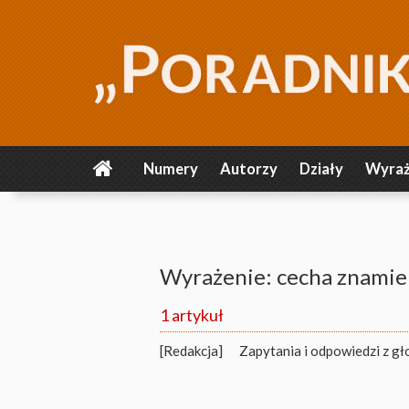
Numery
Autorzy
Działy
Wyraż
Wyrażenie: cecha znami
1 artykuł
[Redakcja]
Zapytania i odpowiedzi z gł