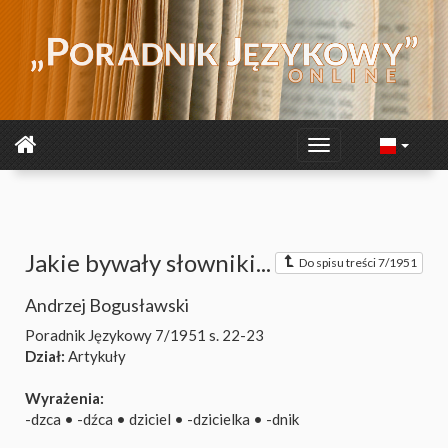
Jakie bywały słowniki...
Do spisu treści 7/1951
Andrzej Bogusławski
Poradnik Językowy 7/1951
s. 22-23
Dział:
Artykuły
Wyrażenia:
-dzca
•
-dźca
•
dziciel
•
-dzicielka
•
-dnik