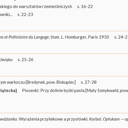
lskiego do warsztatów rzemieślniczych
s. 16-22
niki...
s. 22-23
ne et Préhistoire du Langage
, tłum. L. Homburger, Paris 1950
s. 24-
źwięku
s. 25-26
tym warkoczu [Bredynek, pow. Biskupiec]
s. 27-28
wiątecka]
Piosenki: Przy dolinie byśki pasła [Mały Szmykwałd, pow.
wdzianko.
Wyrażenia przyimkowe a przysłówki.
Korbal. Opłukam — opł