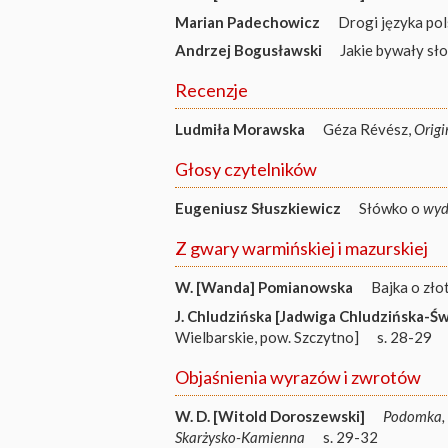
Marian Padechowicz
Drogi języka po
Andrzej Bogusławski
Jakie bywały słow
Recenzje
Ludmiła Morawska
Géza Révész,
Origi
Głosy czytelników
Eugeniusz Słuszkiewicz
Słówko o
wyd
Z gwary warmińskiej i mazurskiej
W. [Wanda] Pomianowska
Bajka o zło
J. Chludzińska [Jadwiga Chludzińska-Ś
Wielbarskie, pow. Szczytno]
s. 28-29
Objaśnienia wyrazów i zwrotów
W. D. [Witold Doroszewski]
Podomka, 
Skarżysko-Kamienna
s. 29-32