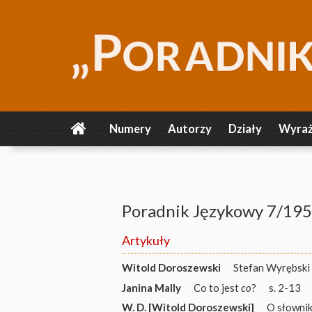
Numery
Autorzy
Działy
Wyraż
Poradnik Językowy 7/19
Artykuły
Witold Doroszewski
Stefan Wyrębski
Janina Mally
Co to jest
co
?
s. 2-13
W. D. [Witold Doroszewski]
O słowni