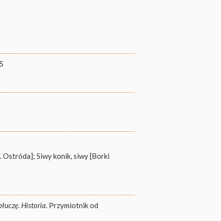
25
 Ostróda]; Siwy konik, siwy [Borki
uczę. Historia.
Przymiotnik od