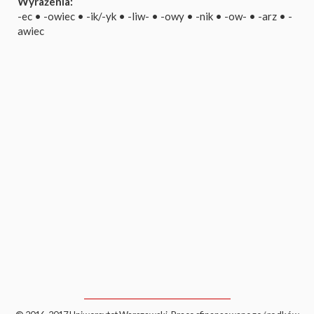
Wyrażenia:
-ec
•
-owiec
•
-ik/-yk
•
-liw-
•
-owy
•
-nik
•
-ow-
•
-arz
•
-
awiec