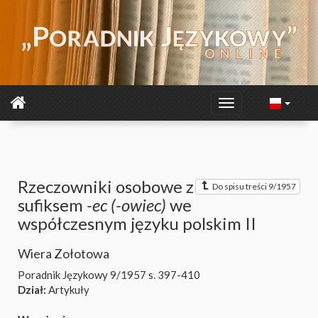
Rzeczowniki osobowe z
Do spisu treści 9/1957
sufiksem
-ec (-owiec)
we
współczesnym języku polskim II
Wiera Zołotowa
Poradnik Językowy 9/1957
s. 397-410
Dział:
Artykuły