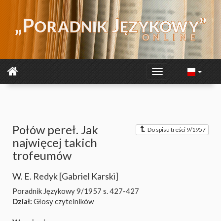
Połów pereł. Jak
Do spisu treści 9/1957
najwięcej takich
trofeumów
W. E. Redyk [Gabriel Karski]
Poradnik Językowy 9/1957
s. 427-427
Dział:
Głosy czytelników