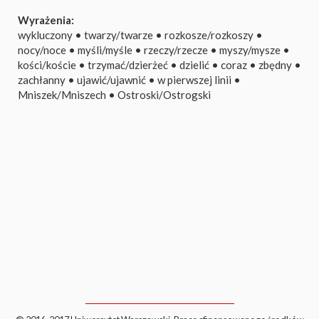
Wyrażenia:
wykluczony
•
twarzy/twarze
•
rozkosze/rozkoszy
•
nocy/noce
•
myśli/myśle
•
rzeczy/rzecze
•
myszy/mysze
•
kości/koście
•
trzymać/dzierżeć
•
dzielić
•
coraz
•
zbędny
•
zachłanny
•
ujawić/ujawnić
•
w pierwszej linii
•
Mniszek/Mniszech
•
Ostroski/Ostrogski