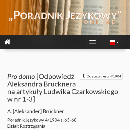
Pro domo
[Odpowiedź
Do spisu treści 4/1904
Aleksandra Brücknera
na artykuły Ludwika Czarkowskiego
w nr 1-3]
A. [Aleksander] Brückner
Poradnik Językowy 4/1904
s. 65-68
Dział:
Roztrząsania