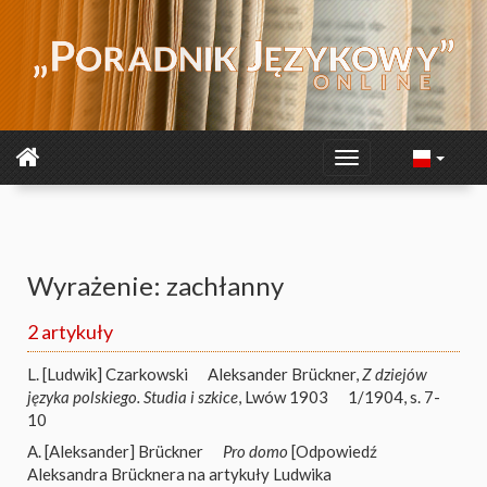
Wyrażenie: zachłanny
2 artykuły
L. [Ludwik] Czarkowski
Aleksander Brückner,
Z dziejów
języka polskiego. Studia i szkice
, Lwów 1903
1/1904, s. 7-
10
A. [Aleksander] Brückner
Pro domo
[Odpowiedź
Aleksandra Brücknera na artykuły Ludwika