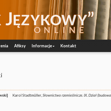
enia
Afiksy
Informacje
Kontakt
i
wski]
Karol Stadtmüller,
Słownictwo rzemieślnicze. IX. Dział (budow