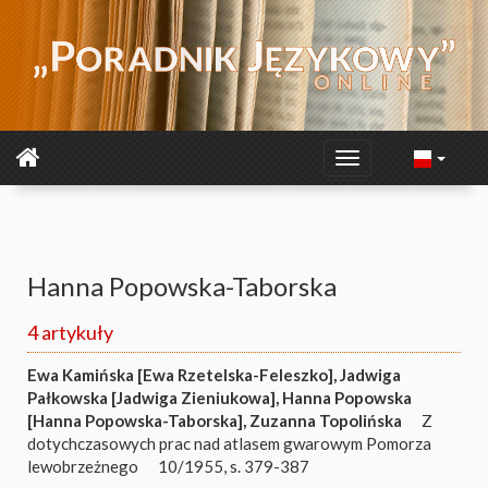
Hanna Popowska-Taborska
4 artykuły
Ewa Kamińska [Ewa Rzetelska-Feleszko]
,
Jadwiga
Pałkowska [Jadwiga Zieniukowa]
,
Hanna Popowska
[Hanna Popowska-Taborska]
,
Zuzanna Topolińska
Z
dotychczasowych prac nad atlasem gwarowym Pomorza
lewobrzeżnego
10/1955, s. 379-387