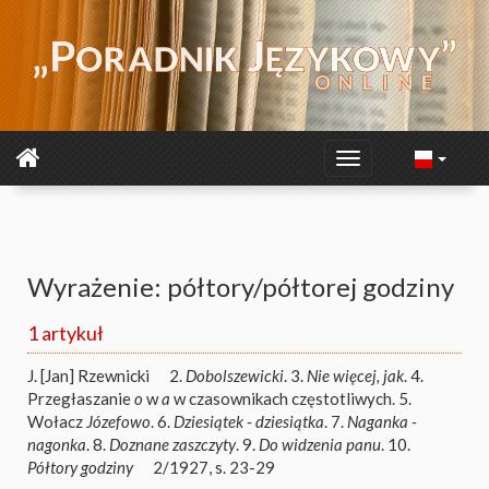
Wyrażenie: półtory/półtorej godziny
1 artykuł
J. [Jan] Rzewnicki
2.
Dobolszewicki
. 3.
Nie więcej, jak
. 4.
Przegłaszanie
o
w
a
w czasownikach częstotliwych. 5.
Wołacz
Józefowo
. 6.
Dziesiątek - dziesiątka
. 7.
Naganka -
nagonka
. 8.
Doznane zaszczyty
. 9.
Do widzenia panu
. 10.
Półtory godziny
2/1927, s. 23-29