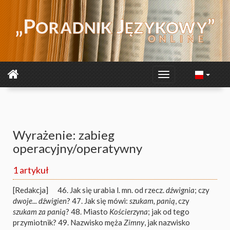
Wyrażenie: zabieg
operacyjny/operatywny
1 artykuł
[Redakcja]
46. Jak się urabia l. mn. od rzecz.
dźwignia
; czy
dwoje... dźwigien
? 47. Jak się mówi:
szukam, panią
, czy
szukam za panią
? 48. Miasto
Kościerzyna
; jak od tego
przymiotnik? 49. Nazwisko męża
Zimny
, jak nazwisko