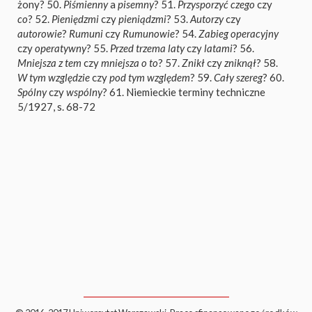
żony? 50.
Piśmienny
a
pisemny
? 51.
Przysporzyć czego
czy
co
? 52.
Pieniędzmi
czy
pieniądzmi
? 53.
Autorzy
czy
autorowie
?
Rumuni
czy
Rumunowie
? 54.
Zabieg operacyjny
czy
operatywny
? 55.
Przed trzema laty
czy
latami
? 56.
Mniejsza z tem
czy
mniejsza o to
? 57.
Znikł
czy
zniknął
? 58.
W tym względzie
czy
pod tym względem
? 59.
Cały szereg
? 60.
Spólny
czy
wspólny
? 61. Niemieckie terminy techniczne
5/1927, s. 68-72