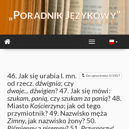
46. Jak się urabia l. mn.
Do spisu treści 5/1927
od rzecz.
dźwignia
; czy
dwoje... dźwigien
? 47. Jak się mówi:
szukam, panią
, czy
szukam za panią
? 48.
Miasto
Kościerzyna
; jak od tego
przymiotnik? 49. Nazwisko męża
Zimny
, jak nazwisko żony? 50.
Piśmienny
a
pisemny
? 51.
Przysporzyć