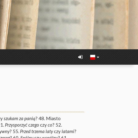
zy
szukam za panią
? 48. Miasto
51.
Przysporzyć czego
czy
co
? 52.
tywny
? 55.
Przed trzema laty
czy
latami
?
szereg
? 60.
Spólny
czy
wspólny
? 61.