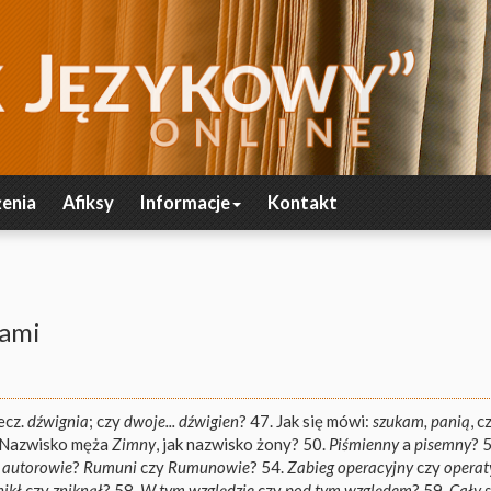
enia
Afiksy
Informacje
Kontakt
tami
zecz.
dźwignia
; czy
dwoje... dźwigien
? 47. Jak się mówi:
szukam, panią
, c
. Nazwisko męża
Zimny
, jak nazwisko żony? 50.
Piśmienny
a
pisemny
? 
y
autorowie
?
Rumuni
czy
Rumunowie
? 54.
Zabieg operacyjny
czy
opera
nikł
czy
zniknął
? 58.
W tym względzie
czy
pod tym względem
? 59.
Cały 