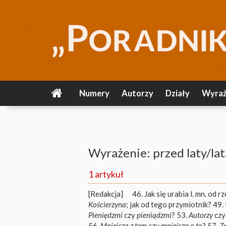
Numery
Autorzy
Działy
Wyraż
Wyrażenie: przed laty/la
1 artykuł
[Redakcja]
46. Jak się urabia l. mn. od r
Kościerzyna
; jak od tego przymiotnik? 49
Pieniędzmi
czy
pieniądzmi
? 53.
Autorzy
cz
56.
Mniejsza z tem
czy
mniejsza o to
? 57.
Z