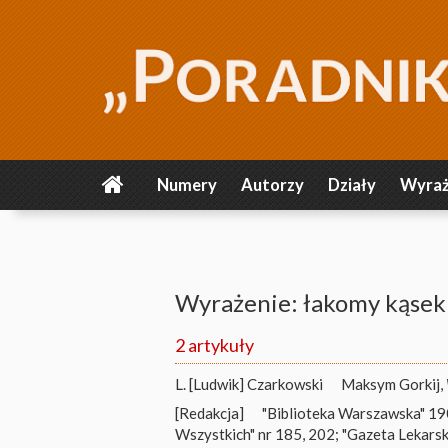
Numery
Autorzy
Działy
Wyraż
Wyrażenie: łakomy kąsek
2 artykuły
L. [Ludwik] Czarkowski
Maksym Gorkij,
[Redakcja]
"Biblioteka Warszawska" 1902
Wszystkich" nr 185, 202; "Gazeta Lekarsk