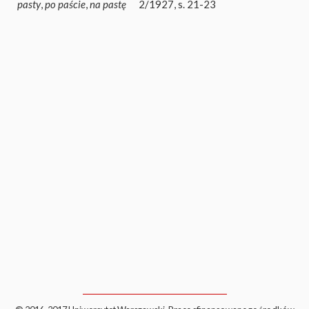
pasty
,
po paście
,
na pastę
2/1927, s. 21-23