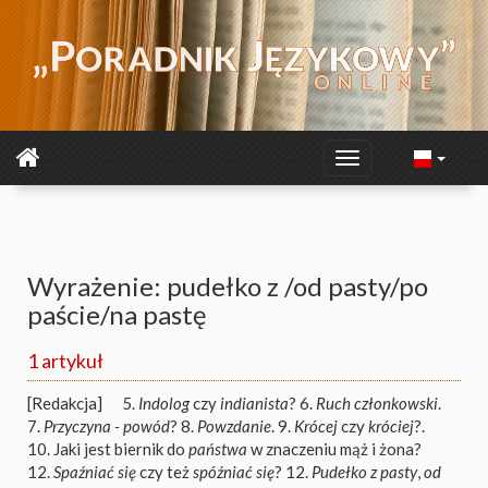
Wyrażenie: pudełko z /od pasty/po
paście/na pastę
1 artykuł
[Redakcja]
5.
Indolog
czy
indianista
? 6.
Ruch członkowski
.
7.
Przyczyna - powód
? 8.
Powzdanie
. 9.
Krócej
czy
króciej
?.
10. Jaki jest biernik do
państwa
w znaczeniu mąż i żona?
12.
Spaźniać się
czy też
spóźniać się
? 12.
Pudełko z pasty
,
od