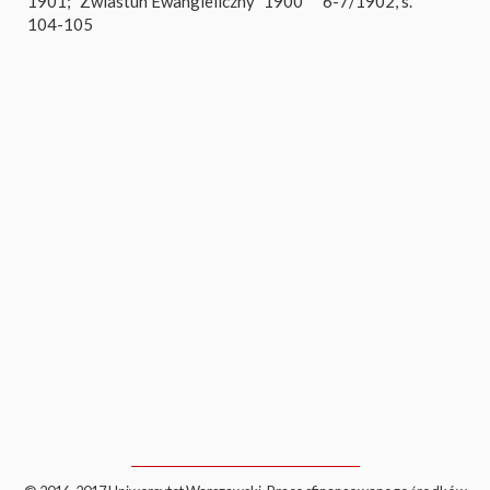
1901; "Zwiastun Ewangieliczny" 1900
6-7/1902, s.
104-105