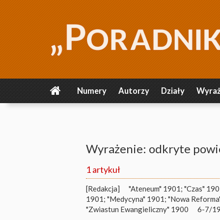
Numery
Autorzy
Działy
Wyraż
Wyrażenie: odkryte powi
1 artykuł
[Redakcja]
"Ateneum" 1901; "Czas" 19
1901; "Medycyna" 1901; "Nowa Reforma" 
"Zwiastun Ewangieliczny" 1900
6-7/19