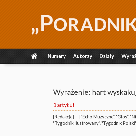
Numery
Autorzy
Działy
Wyraż
Wyrażenie: hart wyskaku
1 artykuł
[Redakcja]
["Echo Muzyczne", "Głos", "N
"Tygodnik Ilustrowany", "Tygodnik Polski"