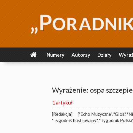
Numery
Autorzy
Działy
Wyraż
Wyrażenie: ospa szczepie
1 artykuł
[Redakcja]
["Echo Muzyczne", "Głos", "N
"Tygodnik Ilustrowany", "Tygodnik Polski"