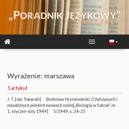
Wyrażenie: marszawa
1 artykuł
J. T. [Jan Tokarski]
Bolesław Hryniewiecki,
O fałszywych i
nieudolnych polskich nazwach roślin
[„Biologia w Szkole”, nr
1, styczeń-luty 1949]
5/1949, s. 24-25