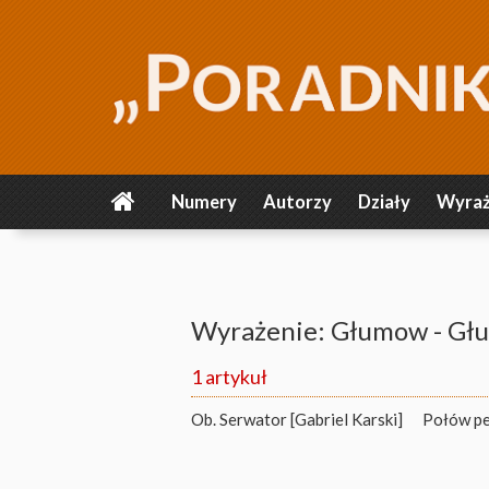
Numery
Autorzy
Działy
Wyraż
Wyrażenie: Głumow - G
1 artykuł
Ob. Serwator [Gabriel Karski]
Połów pe