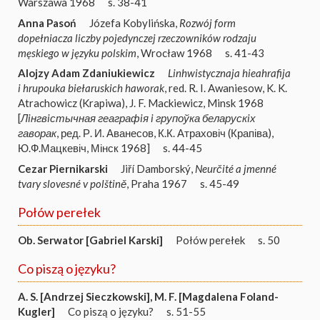
Warszawa 1968
s. 38-41
Anna Pasoń
Józefa Kobylińska,
Rozwój form
dopełniacza liczby pojedynczej rzeczowników rodzaju
męskiego w języku polskim
, Wrocław 1968
s. 41-43
Alojzy Adam Zdaniukiewicz
Linhwistycznaja hieahrafija
i hrupouka biełaruskich haworak
, red. R. I. Awaniesow, K. K.
Atrachowicz (Krapiwa), J. F. Mackiewicz, Minsk 1968
[
Лiнгвiстычная геаграфiя i групоўка беларускiх
гаворак
, ред. Р. И. Аванесов, К.К. Атраховіч (Крапіва),
Ю.Ф.Мацкевіч, Мінск 1968]
s. 44-45
Cezar Piernikarski
Jiří Damborský,
Neurčité a jmenné
tvary slovesné v polštině
, Praha 1967
s. 45-49
Połów perełek
Ob. Serwator [Gabriel Karski]
Połów perełek
s. 50
Co piszą o języku?
A. S. [Andrzej Sieczkowski]
,
M. F. [Magdalena Foland-
Kugler]
Co piszą o języku?
s. 51-55