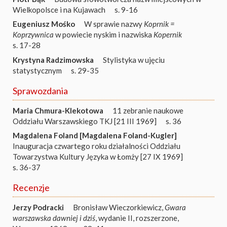
Wielkopolsce i na Kujawach
s. 9-16
Eugeniusz Mośko
W sprawie nazwy
Koprnik =
Koprzywnica
w powiecie nyskim i nazwiska
Kopernik
s. 17-28
Krystyna Radzimowska
Stylistyka w ujęciu
statystycznym
s. 29-35
Sprawozdania
Maria Chmura-Klekotowa
11 zebranie naukowe
Oddziału Warszawskiego TKJ [21 III 1969]
s. 36
Magdalena Foland [Magdalena Foland-Kugler]
Inauguracja czwartego roku działalności Oddziału
Towarzystwa Kultury Języka w Łomży [27 IX 1969]
s. 36-37
Recenzje
Jerzy Podracki
Bronisław Wieczorkiewicz,
Gwara
warszawska dawniej i dziś
, wydanie II, rozszerzone,