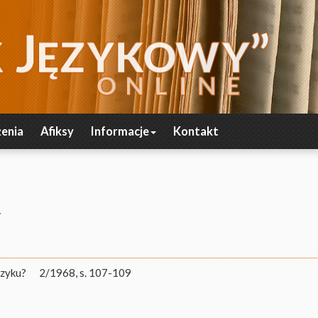
enia
Afiksy
Informacje
Kontakt
y
ęzyku?
2/1968, s. 107-109