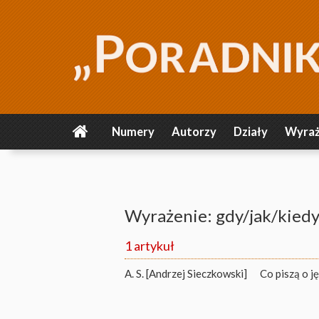
Numery
Autorzy
Działy
Wyraż
Wyrażenie: gdy/jak/kied
1 artykuł
A. S. [Andrzej Sieczkowski]
Co piszą o j