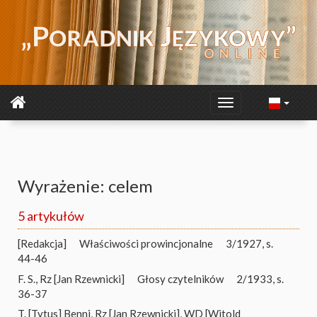
Wyrażenie: celem
5 artykułów
[Redakcja]
Właściwości prowincjonalne
3/1927, s.
44-46
F. S.
,
Rz [Jan Rzewnicki]
Głosy czytelników
2/1933, s.
36-37
T. [Tytus] Benni
,
Rz [Jan Rzewnicki]
,
WD [Witold