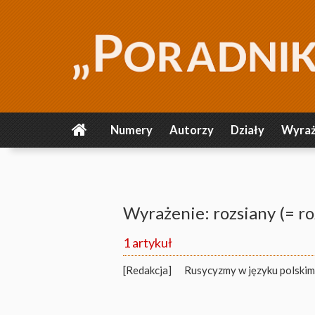
Numery
Autorzy
Działy
Wyraż
Wyrażenie: rozsiany (= r
1 artykuł
[Redakcja]
Rusycyzmy w języku polskim