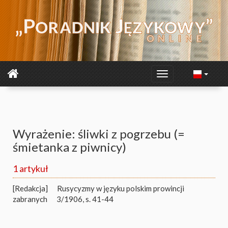
Wyrażenie: śliwki z pogrzebu (=
śmietanka z piwnicy)
1 artykuł
[Redakcja]
Rusycyzmy w języku polskim prowincji
zabranych
3/1906, s. 41-44