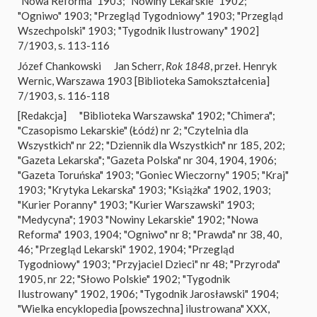
"Nowa Reforma" 1903; "Nowiny Lekarskie" 1902;
"Ogniwo" 1903; "Przegląd Tygodniowy" 1903; "Przegląd
Wszechpolski" 1903; "Tygodnik Ilustrowany" 1902]
7/1903, s. 113-116
Józef Chankowski
Jan Scherr,
Rok 1848
, przeł. Henryk
Wernic, Warszawa 1903 [Biblioteka Samokształcenia]
7/1903, s. 116-118
[Redakcja]
"Biblioteka Warszawska" 1902; "Chimera";
"Czasopismo Lekarskie" (Łódź) nr 2; "Czytelnia dla
Wszystkich" nr 22; "Dziennik dla Wszystkich" nr 185, 202;
"Gazeta Lekarska"; "Gazeta Polska" nr 304, 1904, 1906;
"Gazeta Toruńska" 1903; "Goniec Wieczorny" 1905; "Kraj"
1903; "Krytyka Lekarska" 1903; "Książka" 1902, 1903;
"Kurier Poranny" 1903; "Kurier Warszawski" 1903;
"Medycyna"; 1903 "Nowiny Lekarskie" 1902; "Nowa
Reforma" 1903, 1904; "Ogniwo" nr 8; "Prawda" nr 38, 40,
46; "Przegląd Lekarski" 1902, 1904; "Przegląd
Tygodniowy" 1903; "Przyjaciel Dzieci" nr 48; "Przyroda"
1905, nr 22; "Słowo Polskie" 1902; "Tygodnik
Ilustrowany" 1902, 1906; "Tygodnik Jarosławski" 1904;
"Wielka encyklopedia [powszechna] ilustrowana" XXX,