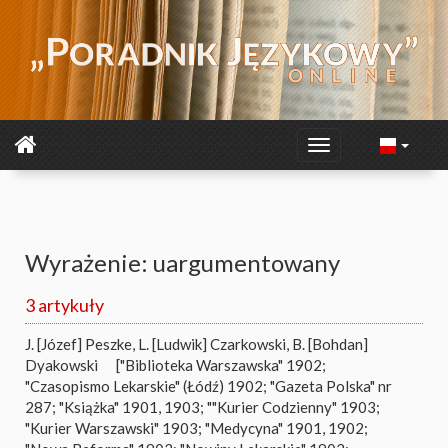
Wyrażenie: uargumentowany
3 artykuły
J. [Józef] Peszke
,
L. [Ludwik] Czarkowski
,
B. [Bohdan]
Dyakowski
["Biblioteka Warszawska" 1902;
"Czasopismo Lekarskie" (Łódź) 1902; "Gazeta Polska" nr
287; "Książka" 1901, 1903; ""Kurier Codzienny" 1903;
"Kurier Warszawski" 1903; "Medycyna" 1901, 1902;