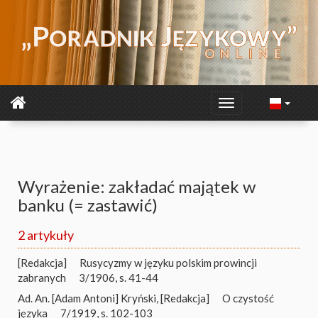
Wyrażenie: zakładać majątek w
banku (= zastawić)
2 artykuły
[Redakcja]
Rusycyzmy w języku polskim prowincji
zabranych
3/1906, s. 41-44
Ad. An. [Adam Antoni] Kryński
,
[Redakcja]
O czystość
języka
7/1919, s. 102-103