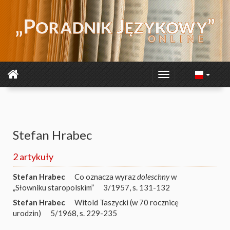
Stefan Hrabec
2 artykuły
Stefan Hrabec
Co oznacza wyraz
doleschny
w
„Słowniku staropolskim”
3/1957, s. 131-132
Stefan Hrabec
Witold Taszycki (w 70 rocznicę
urodzin)
5/1968, s. 229-235