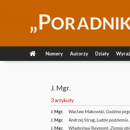
Numery
Autorzy
Działy
Wyraż
J. Mgr.
3 artykuły
J. Mgr.
Wacław Makowski,
Godzina pog
J. Mgr.
Andrzej Strug,
Ludzie podziemia
J. Mgr.
Władysław Reymont,
Ziemia ob