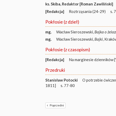
ks. Skiba
,
Redaktor [Roman Zawiliński]
[Redakcja]
Roztrząsania (24-29)
s. 
Pokłosie (z dzieł)
mg.
Wacław Sieroszewski,
Bajka o żela
mg.
Wacław Sieroszewski,
Bajki
, Krak
Pokłosie (z czasopism)
[Redakcja]
Na marginesie dzienników [
Przedruki
Stanisław Potocki
O potrzebie ćwiczen
1811]
s. 77-80
Poprzedni