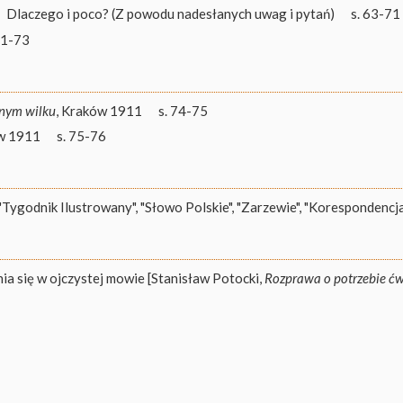
Dlaczego i poco? (Z powodu nadesłanych uwag i pytań)
s. 63-71
71-73
znym wilku
, Kraków 1911
s. 74-75
ów 1911
s. 75-76
"Tygodnik Ilustrowany", "Słowo Polskie", "Zarzewie", "Korespondencj
ia się w ojczystej mowie [Stanisław Potocki,
Rozprawa o potrzebie ćw