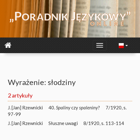
Wyrażenie: słodziny
2 artykuły
J. [Jan] Rzewnicki
40.
Spaliny
czy
spaleniny
?
7/1920, s.
97-99
J. [Jan] Rzewnicki
Słuszne uwagi
8/1920, s. 113-114