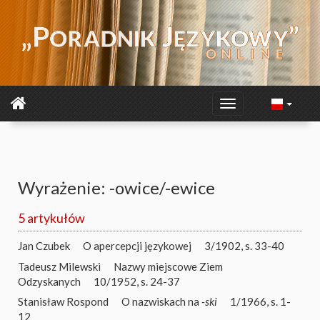
Wyrażenie: -owice/-ewice
5 artykułów
Jan Czubek
O apercepcji językowej
3/1902, s. 33-40
Tadeusz Milewski
Nazwy miejscowe Ziem
Odzyskanych
10/1952, s. 24-37
Stanisław Rospond
O nazwiskach na
-ski
1/1966, s. 1-
12