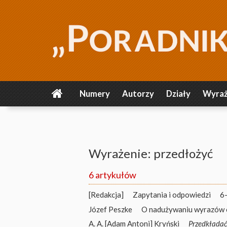
Numery
Autorzy
Działy
Wyraż
Wyrażenie: przedłożyć
6 artykułów
[Redakcja]
Zapytania i odpowiedzi
6
Józef Peszke
O nadużywaniu wyrazów 
A. A. [Adam Antoni] Kryński
Przedkładać,