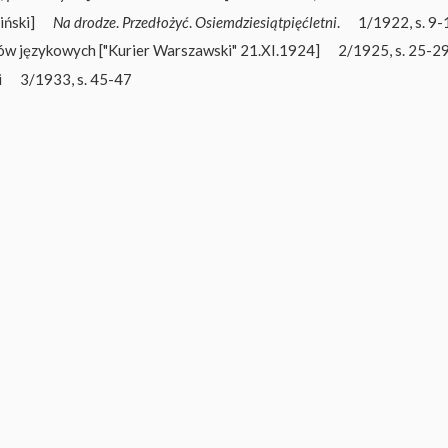
ński]
Na drodze
.
Przedłożyć
.
Osiemdziesiątpięćletni
.
1/1922, s. 9-
ów językowych ["Kurier Warszawski" 21.XI.1924]
2/1925, s. 25-2
i
3/1933, s. 45-47