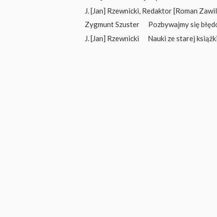
J. [Jan] Rzewnicki
,
Redaktor [Roman Zawili
Zygmunt Szuster
Pozbywajmy się błęd
J. [Jan] Rzewnicki
Nauki ze starej książk