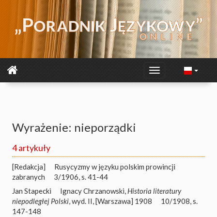
Wyrażenie: nieporządki
4 artykuły
[Redakcja]
Rusycyzmy w języku polskim prowincji
zabranych
3/1906, s. 41-44
Jan Stapecki
Ignacy Chrzanowski,
Historia literatury
niepodległej Polski
, wyd. II, [Warszawa] 1908
10/1908, s.
147-148