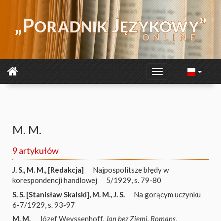
M. M.
9 artykułów
J. S.
,
M. M.
,
[Redakcja]
Najpospolitsze błędy w
korespondencji handlowej
5/1929, s. 79-80
S. S. [Stanisław Skalski]
,
M. M.
,
J. S.
Na gorącym uczynku
6-7/1929, s. 93-97
M. M.
Józef Weyssenhoff,
Jan bez Ziemi. Romans
,