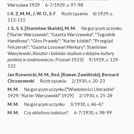
Warszawa 1929
6-7/1929, s. 97-98
I. K. Z
,
M. M.
,
J. W. O.
,
S. F
Roztrząsania
8/1929, s.
113-115
J. S.
,
S. S. [Stanisław Skalski]
,
M. M.
Na gorącym uczynku
["Kurier Warszawski'; "Gazeta Warszawska"; "Tygodnik
Handlowy"; "Głos Prawdy"; "Kurier Łódzki"; "Przegląd
Felczerski"; "Gazeta Losowań Merkury"; Stanisław
Wasylewski,
Klasztor i kobieta: studium z dziejów kultury
polskiej w średniowieczu
, Poznań 1923]
9/1929, s. 129-
132
Jan Rzewnicki
,
M. M.
,
Red. [Roman Zawiliński]
,
Bernard
Chrzanowski
Roztrząsania
2/1930, s. 20-23
M. M.
Na gorącym uczynku ["Wiadomości Literackie"
1929; "Kurier Warszawski" 1929]
2/1930, s. 25-28
M. M.
Na gorącym uczynku
3/1930, s. 46-47
M. M.
Czy
ablativus iudaicus
?
6-7/1930, s. 98-99