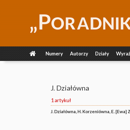
Numery
Autorzy
Działy
Wyraż
J. Działówna
1 artykuł
J. Działówna
,
H. Korzeniówna
,
E. [Ewa] 