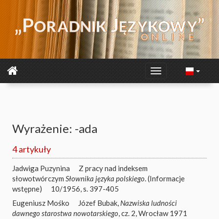
Wyrażenie: -ada
4 artykuły
Jadwiga Puzynina
Z pracy nad indeksem
słowotwórczym
Słownika języka polskiego
. (Informacje
wstępne)
10/1956, s. 397-405
Eugeniusz Mośko
Józef Bubak,
Nazwiska ludności
dawnego starostwa nowotarskiego
, cz. 2, Wrocław 1971