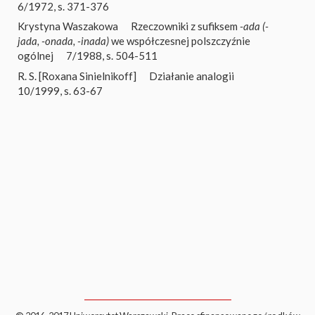
6/1972, s. 371-376
Krystyna Waszakowa
Rzeczowniki z sufiksem
-ada (-
jada, -onada, -inada)
we współczesnej polszczyźnie
ogólnej
7/1988, s. 504-511
R. S. [Roxana Sinielnikoff]
Działanie analogii
10/1999, s. 63-67