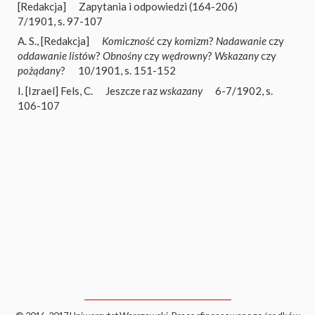
[Redakcja]
Zapytania i odpowiedzi (164-206)
7/1901, s. 97-107
A. S.
,
[Redakcja]
Komiczność
czy
komizm
?
Nadawanie
czy
oddawanie listów
?
Obnośny
czy
wędrowny
?
Wskazany
czy
pożądany
?
10/1901, s. 151-152
I. [Izrael] Fels
,
C.
Jeszcze raz
wskazany
6-7/1902, s.
106-107