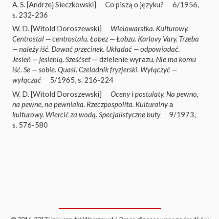
A. S. [Andrzej Sieczkowski]
Co piszą o języku?
6/1956,
s. 232-236
W. D. [Witold Doroszewski]
Wielowarstka. Kulturowy.
Centrostal — centrostalu. Łobez — Łobzu. Karlovy Vary. Trzeba
— należy iść. Dawać przecinek. Układać — odpowiadać.
Jesień — jesienią. Sześćset
— dzielenie wyrazu.
Nie ma komu
iść. Se — sobie. Quasi. Czeladnik fryzjerski. Wyłączyć —
wyłączać
5/1965, s. 216-224
W. D. [Witold Doroszewski]
Oceny
i
postulaty. Na pewno,
na pewne, na pewniaka. Rzeczpospolita. Kulturalny
a
kulturowy. Wiercić za wodą. Specjalistyczne buty
9/1973,
s. 576-580