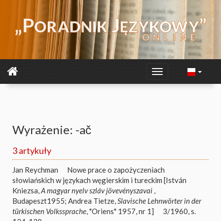
Wyrażenie: -ač
3 artykuły
Jan Reychman
Nowe prace o zapożyczeniach
słowiańskich w językach węgierskim i tureckim [István
Kniezsa,
A magyar nyelv szláv jövevényszavai
,
Budapeszt1955; Andrea Tietze,
Slavische Lehnwörter in der
türkischen Volkssprache
, "Oriens" 1957, nr 1]
3/1960, s.