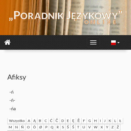
Afiksy
-ń
-ń-
-ńa
Wszystko
A
Ą
B
C
Ć
Č
D
E
Ę
Ě
F
G
H
I
J
K
L
Ł
M
N
Ń
O
Ó
Ø
P
Q
R
S
Ś
Š
T
U
V
W
X
Y
Z
Ź