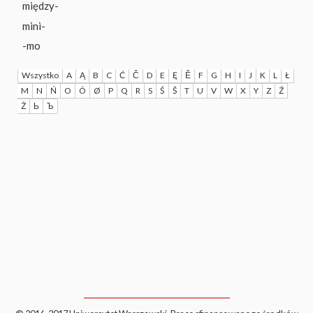
między-
mini-
-mo
Wszystko
A
Ą
B
C
Ć
Č
D
E
Ę
Ě
F
G
H
I
J
K
L
Ł
M
N
Ń
O
Ó
Ø
P
Q
R
S
Ś
Š
T
U
V
W
X
Y
Z
Ź
Ż
Ь
Ъ