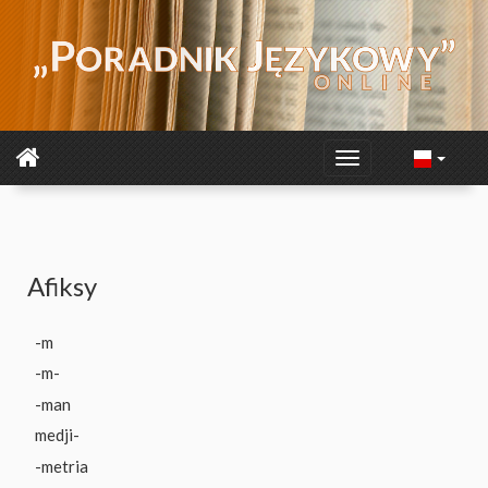
Afiksy
-m
-m-
-man
medji-
-metria