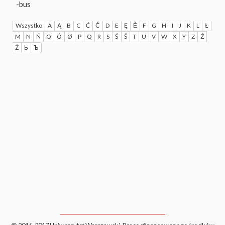
-bus
Wszystko
A
Ą
B
C
Ć
Č
D
E
Ę
Ě
F
G
H
I
J
K
L
Ł
M
N
Ń
O
Ó
Ø
P
Q
R
S
Ś
Š
T
U
V
W
X
Y
Z
Ź
Ż
Ь
Ъ