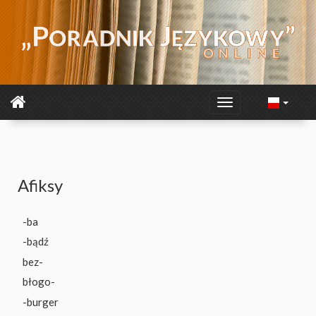
Afiksy
-ba
-bądź
bez-
błogo-
-burger