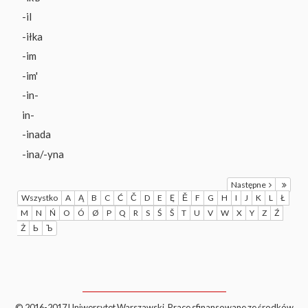
-il
-iłka
-im
-im'
-in-
in-
-inada
-ina/-yna
Następne
Wszystko
A
Ą
B
C
Ć
Č
D
E
Ę
Ě
F
G
H
I
J
K
L
Ł
M
N
Ń
O
Ó
Ø
P
Q
R
S
Ś
Š
T
U
V
W
X
Y
Z
Ź
Ż
Ь
Ъ
© 2016-2017 Uniwersytet Warszawski. Prace sfinansowane ze środków