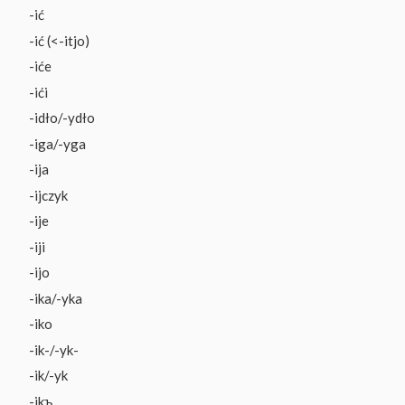
-ić
-ić (<-itjo)
-iće
-ići
-idło/-ydło
-iga/-yga
-ija
-ijczyk
-ije
-iji
-ijo
-ika/-yka
-iko
-ik-/-yk-
-ik/-yk
-ikъ