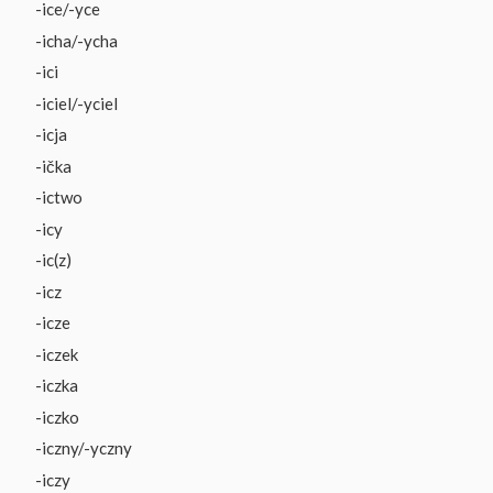
-ice/-yce
-icha/-ycha
-ici
-iciel/-yciel
-icja
-ička
-ictwo
-icy
-ic(z)
-icz
-icze
-iczek
-iczka
-iczko
-iczny/-yczny
-iczy