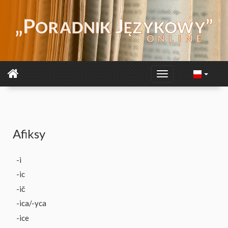
Afiksy
-i
-ic
-ič
-ica/-yca
-ice