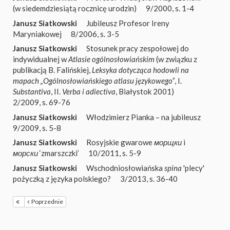
(w siedemdziesiątą rocznicę urodzin)
9/2000, s. 1-4
Janusz Siatkowski
Jubileusz Profesor Ireny
Maryniakowej
8/2006, s. 3-5
Janusz Siatkowski
Stosunek pracy zespołowej do
indywidualnej w
Atlasie ogólnosłowiańskim
(w związku z
publikacją B. Falińskiej,
Leksyka dotycząca hodowli na
mapach „Ogólnosłowiańskiego atlasu językowego”
, I.
Substantiva
, II.
Verba i adiectiva
, Białystok 2001)
2/2009, s. 69-76
Janusz Siatkowski
Włodzimierz Pianka – na jubileusz
9/2009, s. 5-8
Janusz Siatkowski
Rosyjskie gwarowe
морщки
i
морски
‘zmarszczki’
10/2011, s. 5-9
Janusz Siatkowski
Wschodniosłowiańska
spina
'plecy'
pożyczką z języka polskiego?
3/2013, s. 36-40
Poprzednie