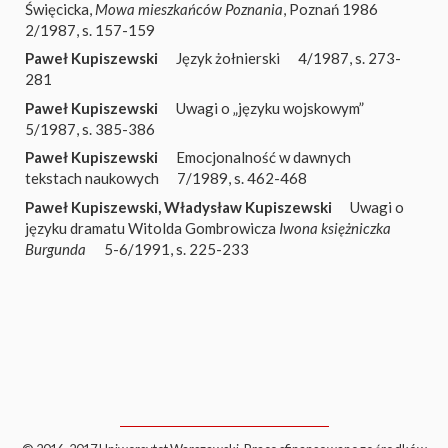
Święcicka,
Mowa mieszkańców Poznania
, Poznań 1986
2/1987, s. 157-159
Paweł Kupiszewski
Język żołnierski
4/1987, s. 273-
281
Paweł Kupiszewski
Uwagi o „języku wojskowym”
5/1987, s. 385-386
Paweł Kupiszewski
Emocjonalność w dawnych
tekstach naukowych
7/1989, s. 462-468
Paweł Kupiszewski
,
Władysław Kupiszewski
Uwagi o
języku dramatu Witolda Gombrowicza
Iwona księżniczka
Burgunda
5-6/1991, s. 225-233