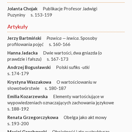
Jolanta Chojak
Publikacje Profesor Jadwigi
Puzyniny
s. 153-159
Artykuły
Jerzy Bartmiński
Prawica — lewica
. Sposoby
profilowania pojęć
s. 160-166
Hanna Jadacka
Dwie wartości, dwa gniazda (o
prawdzie i fałszu)
s. 167-173
Andrzej Bogusławski
Polski sufiks
-utki
s. 174-179
Krystyna Waszakowa
O wartościowaniu w
słowotwórstwie
s. 180-187
Emilia Kozarzewska
Elementy wartościujące w
wypowiedzeniach oznaczających zachowania językowe
s. 188-192
Renata Grzegorczykowa
Obelga jako akt mowy
s. 193-200
Maciej Grochowski
Obojętność i zło w strukturze