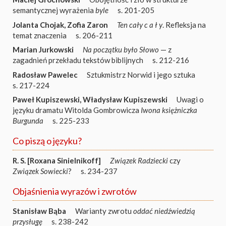
semantycznej wyrażenia
byle
s. 201-205
Jolanta Chojak
,
Zofia Zaron
Ten cały c a ł y
. Refleksja na
temat znaczenia
s. 206-211
Marian Jurkowski
Na początku było Słowo
— z
zagadnień przekładu tekstów biblijnych
s. 212-216
Radosław Pawelec
Sztukmistrz Norwid i jego sztuka
s. 217-224
Paweł Kupiszewski
,
Władysław Kupiszewski
Uwagi o
języku dramatu Witolda Gombrowicza
Iwona księżniczka
Burgunda
s. 225-233
Co piszą o języku?
R. S. [Roxana Sinielnikoff]
Związek Radziecki
czy
Związek Sowiecki
?
s. 234-237
Objaśnienia wyrazów i zwrotów
Stanisław Bąba
Warianty zwrotu
oddać niedźwiedzią
przysługę
s. 238-242